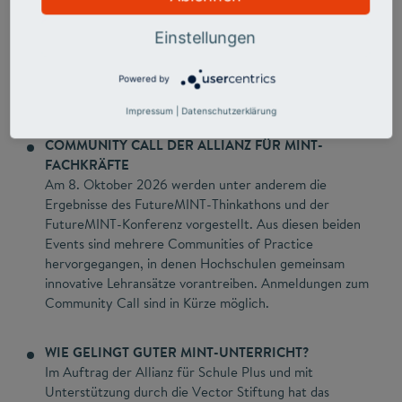
studentischer Vertretungslehrkräfte zeigt: Sie
übernehmen früh eigenverantwortlich Unterricht bis
Einstellungen
hin zu Klassenleitungen, werden dabei kaum begleitet
und zu oft fachfremd eingesetzt.
Powered by
Mehr Info auf der Website des Stifterverbandes
Impressum
|
Datenschutzerklärung
COMMUNITY CALL DER ALLIANZ FÜR MINT-
FACHKRÄFTE
Am 8. Oktober 2026 werden unter anderem die
Ergebnisse des FutureMINT-Thinkathons und der
FutureMINT-Konferenz vorgestellt. Aus diesen beiden
Events sind mehrere Communities of Practice
hervorgegangen, in denen Hochschulen gemeinsam
innovative Lehransätze vorantreiben. Anmeldungen zum
Community Call sind in Kürze möglich.
WIE GELINGT GUTER MINT-UNTERRICHT?
Im Auftrag der Allianz für Schule Plus und mit
Unterstützung durch die Vector Stiftung hat das