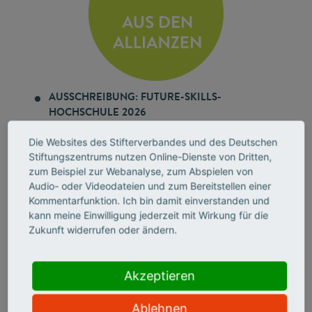
AUSSCHREIBUNG: FUTURE-SKILLS-
HOCHSCHULE 2026
Die neue, gemeinsam mit der Heinz Nixdorf Stiftung
ausgelobte Auszeichnung würdigt bis zu fünf
Die Websites des Stifterverbandes und des Deutschen
Hochschulen, die Future Skills strategisch,
Stiftungszentrums nutzen Online-Dienste von Dritten,
zum Beispiel zur Webanalyse, zum Abspielen von
strukturell und kulturell in Studium und Lehre
Audio- oder Videodateien und zum Bereitstellen einer
verankert haben. Die Hochschulen erhalten jeweils
Kommentarfunktion. Ich bin damit einverstanden und
10.000 Euro. Bewerbungsschluss: 30. September
kann meine Einwilligung jederzeit mit Wirkung für die
2026.
Zukunft widerrufen oder ändern.
Ausschreibung auf der Website des Stifterverbandes
Akzeptieren
STUDENTISCHE VERTRETUNGSLEHRKRÄFTE
Die erste bundesweite Studie zum Einsatz
Ablehnen