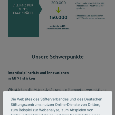
Unsere Schwerpunkte
Interdisziplinarität und Innovationen
in MINT stärken
Wir stärken die Attraktivität und die Kompetenzvermittlung
von MINT in der universitären Lehre und schaffen
Die Websites des Stifterverbandes und des Deutschen
Rahmenbedingungen zur Verbesserung der
Stiftungszentrums nutzen Online-Dienste von Dritten,
interdisziplinären MINT-Bildung, die insbesondere mehr
zum Beispiel zur Webanalyse, zum Abspielen von
Frauen für MINT begeistern sollen.