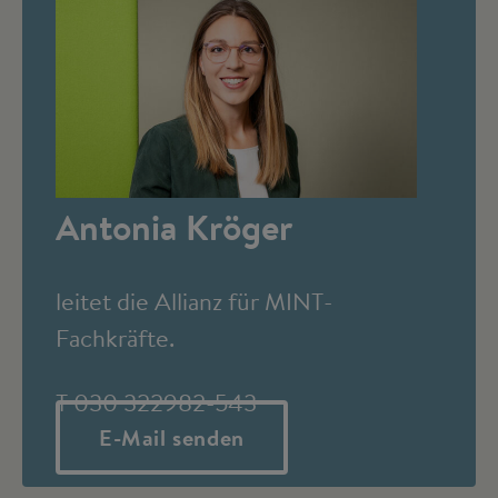
Antonia Kröger
leitet die Allianz für MINT-
Fachkräfte.
T 030 322982-543
E-Mail senden