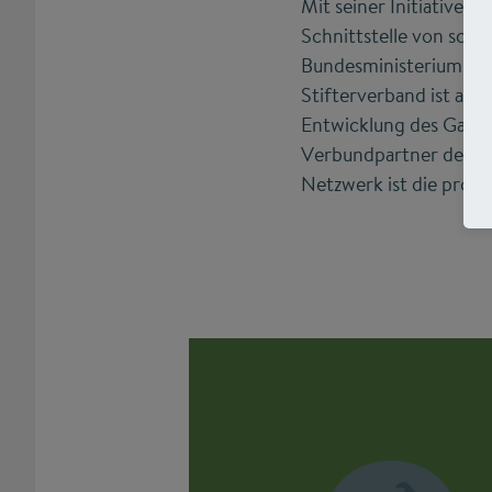
Mit seiner Initiative B
Schnittstelle von schu
Bundesministerium für
Stifterverband ist au
Entwicklung des Ganzta
Verbundpartner der na
Netzwerk ist die progr