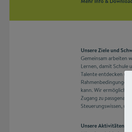
Mehr Info & Download
Unsere Ziele und Sch
Gemeinsam arbeiten wi
Lernen, damit Schule 
Talente entdecken und 
Rahmenbedingungen zu 
kann. Wir ermöglichen
Zugang zu passgenauen
Steuerungswissen, um 
Unsere Aktivitäten