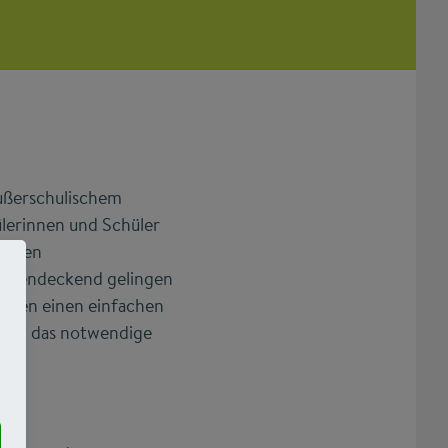
ußerschulischem
ülerinnen und Schüler
ndigen
lächendeckend gelingen
hulen einen einfachen
gern das notwendige
.