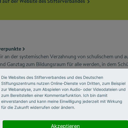
 auf der Website des Stifterverbandes
werpunkte
r an der systemischen Verzahnung von schulischem und a
und Ganztag zum Bildungsraum für alle werden, in dem Sch
Kenntnisse vertiefen können. Unser Ziel ist es, die notwe
Die Websites des Stifterverbandes und des Deutschen
identifizieren und zu schaffen, damit Zusammenarbeit f
Stiftungszentrums nutzen Online-Dienste von Dritten, zum Beispiel
 die Skalierung innovativer Förderformate, verschaffen Sc
zur Webanalyse, zum Abspielen von Audio- oder Videodateien und
 Angeboten und vermitteln politischen Entscheidungsträ
zum Bereitstellen einer Kommentarfunktion. Ich bin damit
einverstanden und kann meine Einwilligung jederzeit mit Wirkung
Kooperationsbeziehungen erfolgreich gestalten zu können
für die Zukunft widerrufen oder ändern.
Akzeptieren