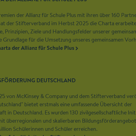
mien der Allianz für Schule Plus mit ihren über 160 Partn
at der Stifterverband im Herbst 2025 die Charta erarbeitet
 Prinzipien, Ziele und Handlungsfelder unserer gemeinsam
are Grundlage für die Umsetzung unseres gemeinsamen Vor
ta der Allianz für Schule Plus
SFÖRDERUNG DEUTSCHLAND
25 von McKinsey & Company und dem Stifterverband verö
tschland" bietet erstmals eine umfassende Übersicht der
ft in Deutschland. Es wurden 130 zivilgesellschaftliche Init
 überregionalen und skalierbaren Bildungsförderangeboten
Million Schülerinnen und Schüler erreichen.