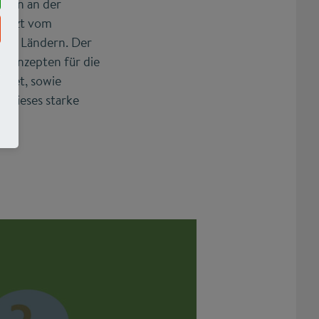
ahren an der
stützt vom
den Ländern. Der
 Konzepten für die
eitet, sowie
 Dieses starke