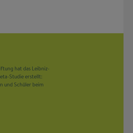
ftung hat das Leibniz-
ta-Studie erstellt:
en und Schüler beim