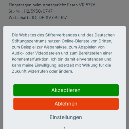
Eingetragen beim Amtsgericht Essen VR 5776
St.-Nr.: 112/5950/0747
Wirtschafts-ID: DE 119 692 167
Verantwortlich für den Inhalt der Website:
Die Websites des Stifterverbandes und des Deutschen
Dr. Volker Meyer-Guckel
Stiftungszentrums nutzen Online-Dienste von Dritten,
Stifterverband für die Deutsche Wissenschaft e.V.
zum Beispiel zur Webanalyse, zum Abspielen von
Baedekerstraße 1
Audio- oder Videodateien und zum Bereitstellen einer
45128 Essen
Kommentarfunktion. Ich bin damit einverstanden und
T 0201 8401-180
kann meine Einwilligung jederzeit mit Wirkung für die
E-Mail: mail[a]stifterverband.de
Zukunft widerrufen oder ändern.
Haftungsausschluss
Akzeptieren
Die Zusammenstellung der Informationen erfolgte mit der
gebotenen Sorgfalt. Gleichwohl übernehmen wir keinerlei
Ablehnen
Haftung, aus welchem Rechtsgrund auch immer, für die
Richtigkeit, Aktualität und Vollständigkeit der
Einstellungen
übermittelten Informationen. Diese Internetseite enthält
Verweise auf Internetseiten, die von Dritten eingerichtet